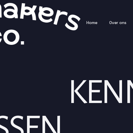
Home
Over ons
S
KENN
SSEN