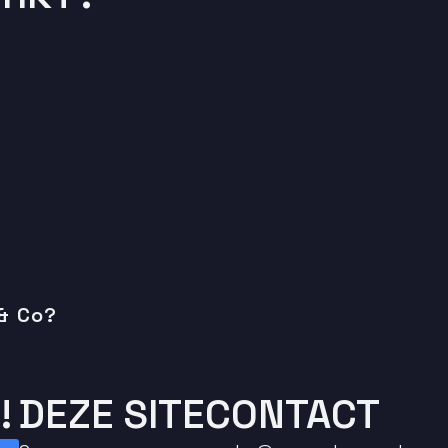
 & Co?
!
DEZE SITE
CONTACT