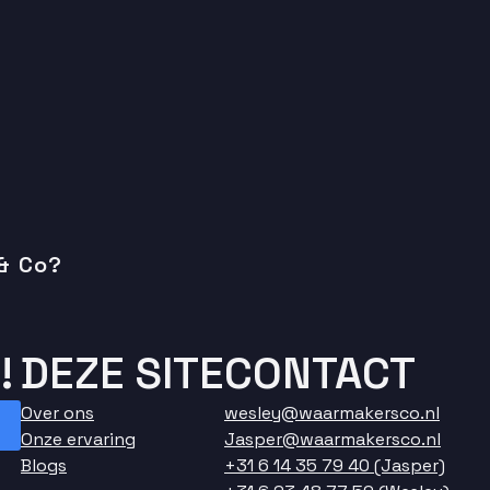
 & Co?
!
DEZE SITE
CONTACT
Over ons
wesley@waarmakersco.nl
Onze ervaring
Jasper@waarmakersco.nl
Blogs
+31 6 14 35 79 40 (Jasper)