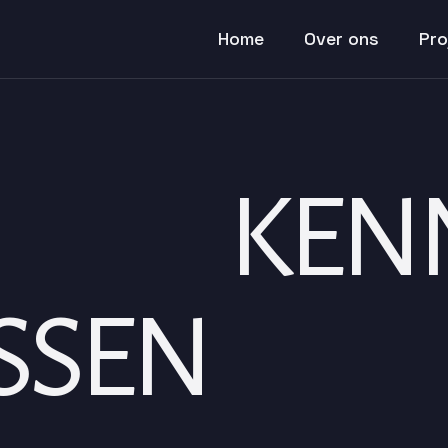
Home
Over ons
Pro
S
KENN
SSEN